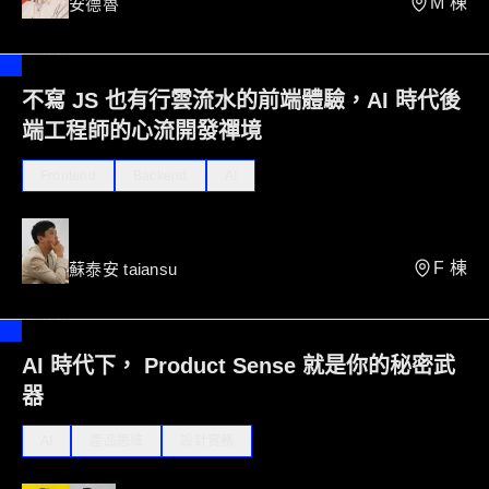
M 棟
安德魯
不寫 JS 也有行雲流水的前端體驗，AI 時代後
端工程師的心流開發禪境
Frontend
Backend
AI
F 棟
蘇泰安 taiansu
AI 時代下， Product Sense 就是你的秘密武
器
AI
產品思維
設計實務