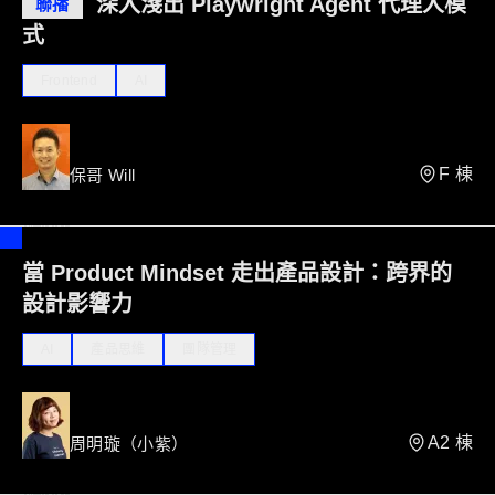
深入淺出 Playwright Agent 代理人模
聯播
式
Frontend
AI
F 棟
保哥 Will
當 Product Mindset 走出產品設計：跨界的
設計影響力
AI
產品思維
團隊管理
A2 棟
周明璇（小紫）