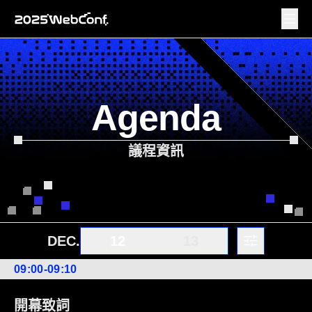
Agenda
議程資訊
DEC.
12
13
09:00
-
09:10
開幕致詞