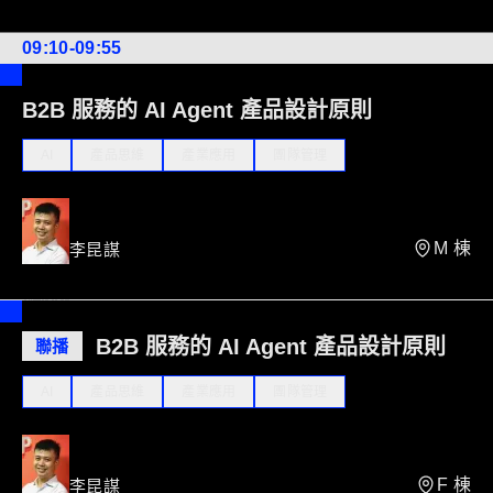
09:10
-
09:55
B2B 服務的 AI Agent 產品設計原則
AI
產品思維
產業應用
團隊管理
M 棟
李昆謀
B2B 服務的 AI Agent 產品設計原則
聯播
AI
產品思維
產業應用
團隊管理
F 棟
李昆謀