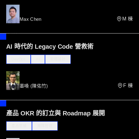
M 棟
Max Chen
AI 時代的 Legacy Code 營救術
DevOps
AI
軟體設計
F 棟
墨嗓 (陳佑竹)
產品 OKR 的訂立與 Roadmap 展開
產品思維
團隊管理