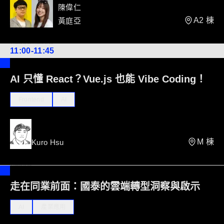
陳偉仁
A2 棟
黃庭亞
11:00
-
11:45
AI 只懂 React？Vue.js 也能 Vibe Coding！
Frontend
AI
M 棟
Kuro Hsu
走在同業前面：國泰的雲端轉型洞察與啟示
AI
產業應用