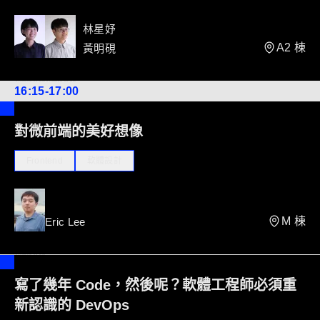
林星妤
A2 棟
黃明硯
16:15
-
17:00
對微前端的美好想像
Frontend
軟體設計
M 棟
Eric Lee
寫了幾年 Code，然後呢？軟體工程師必須重
新認識的 DevOps