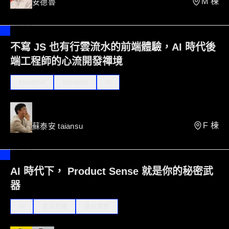
M 棟
安德魯
不寫 JS 也有行雲流水的前端體驗，AI 時代後
端工程師的心流開發禪境
Frontend
Backend
AI
F 棟
蘇泰安 taiansu
AI 時代下， Product Sense 就是你的秘密武
器
AI
產品思維
設計實務