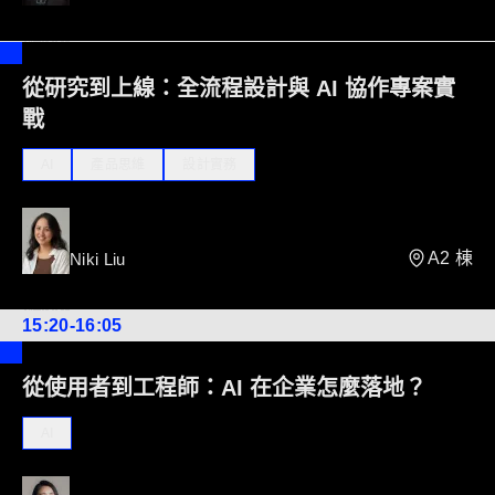
從研究到上線：全流程設計與 AI 協作專案實
戰
AI
產品思維
設計實務
A2 棟
Niki Liu
15:20
-
16:05
從使用者到工程師：AI 在企業怎麼落地？
AI