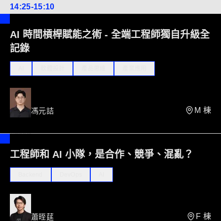
14:25
-
15:10
AI 時間槓桿賦能之術 - 全端工程師獨自升級全
記錄
AI
軟體設計
產品思維
產業應用
M 棟
馮元詰
工程師和 AI 小隊，是合作、競爭、混亂？
Backend
DevOps
AI
F 棟
蕭晊莛