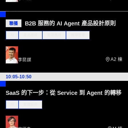
B2B 服務的 AI Agent 產品設計原則
聯播
AI
產品思維
產業應用
團隊管理
A2 棟
李昆謀
10:05
-
10:50
SaaS 的下一步：從 Service 到 Agent 的轉移
AI
軟體設計