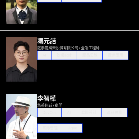
馮元詰
薩泰爾娛樂股份有限公司 / 全端工程師
AI
軟體設計
產品思維
產業應用
李智樺
集英信誠 / 顧問
DevOps
AI
軟體設計
產品思維
團隊管理
Agile