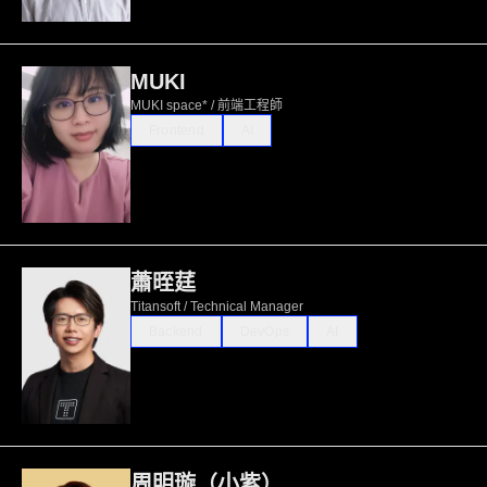
MUKI
MUKI space* / 前端工程師
Frontend
AI
蕭晊莛
Titansoft / Technical Manager
Backend
DevOps
AI
周明璇（小紫）