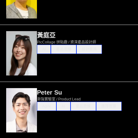
黃庭亞
PicCollage 拼貼趣 / 資深產品設計師
AI
產品思維
設計實務
Peter Su
漸強實驗室 / Product Lead
Agile
AI
產品思維
團隊管理