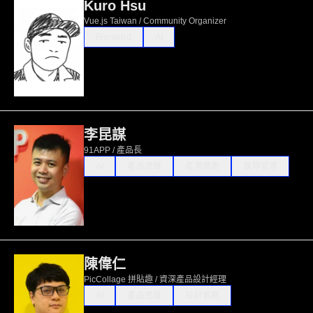
Kuro Hsu
Vue.js Taiwan / Community Organizer
Frontend
AI
李昆謀
91APP / 產品長
AI
產品思維
產業應用
團隊管理
陳偉仁
PicCollage 拼貼趣 / 資深產品設計經理
AI
產品思維
設計實務