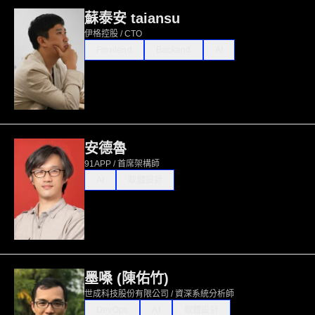
蘇泰安 taiansu
伊格控股 / CTO
Frontend
Backend
AI
安德魯
91APP / 首席架構師
AI
軟體設計
墨嗓 (陳佑竹)
世成科技股份有限公司 / 資深系統分析師
DevOps
AI
軟體設計