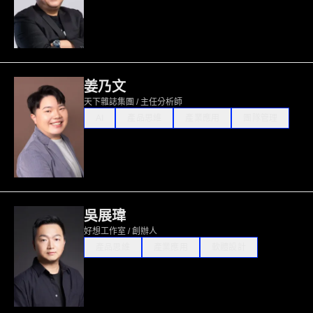
姜乃文
天下雜誌集團 / 主任分析師
AI
產品思維
產業應用
團隊管理
吳展瑋
好想工作室 / 創辦人
產品思維
產業應用
軟體設計