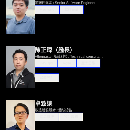
前端輕鬆聊 / Senior Software Engineer
Frontend
軟體設計
陳正瑋（艦長）
Athemaster 炬識科技 / Technical consultant
DevOps
Agile
產品思維
軟體設計
卓致遠
致遠體驗設計 / 體驗總監
產品思維
設計實務