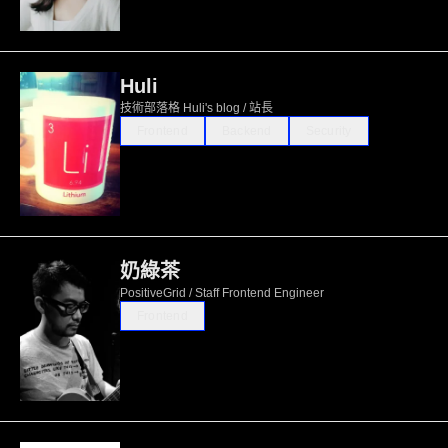
Huli
技術部落格 Huli's blog / 站長
Frontend
Backend
Security
奶綠茶
PositiveGrid / Staff Frontend Engineer
Frontend