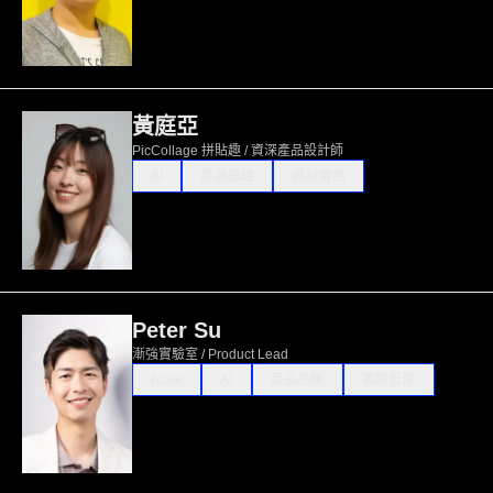
黃庭亞
PicCollage 拼貼趣 / 資深產品設計師
AI
產品思維
設計實務
Peter Su
漸強實驗室 / Product Lead
Agile
AI
產品思維
團隊管理