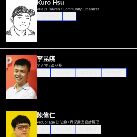
Kuro Hsu
Vue.js Taiwan / Community Organizer
Frontend
AI
李昆謀
91APP / 產品長
AI
產品思維
產業應用
團隊管理
陳偉仁
PicCollage 拼貼趣 / 資深產品設計經理
AI
產品思維
設計實務