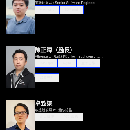
前端輕鬆聊 / Senior Software Engineer
Frontend
軟體設計
陳正瑋（艦長）
Athemaster 炬識科技 / Technical consultant
DevOps
Agile
產品思維
軟體設計
卓致遠
致遠體驗設計 / 體驗總監
產品思維
設計實務