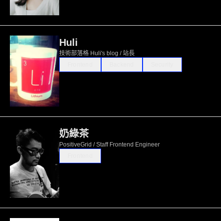
Huli
技術部落格 Huli's blog / 站長
Frontend
Backend
Security
奶綠茶
PositiveGrid / Staff Frontend Engineer
Frontend