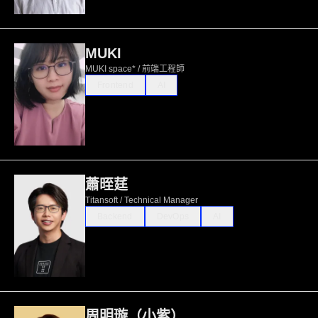
MUKI
MUKI space* / 前端工程師
Frontend
AI
蕭晊莛
Titansoft / Technical Manager
Backend
DevOps
AI
周明璇（小紫）