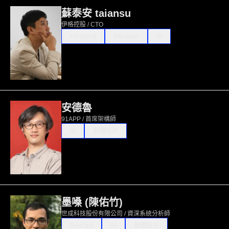
蘇泰安 taiansu
伊格控股 / CTO
Frontend
Backend
AI
安德魯
91APP / 首席架構師
AI
軟體設計
墨嗓 (陳佑竹)
世成科技股份有限公司 / 資深系統分析師
DevOps
AI
軟體設計