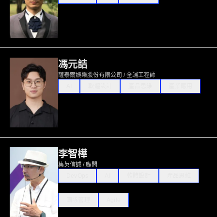
馮元詰
薩泰爾娛樂股份有限公司 / 全端工程師
AI
軟體設計
產品思維
產業應用
李智樺
集英信誠 / 顧問
DevOps
AI
軟體設計
產品思維
團隊管理
Agile