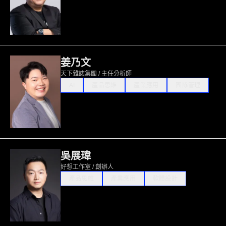
姜乃文
天下雜誌集團 / 主任分析師
AI
產品思維
產業應用
團隊管理
吳展瑋
好想工作室 / 創辦人
產品思維
產業應用
軟體設計