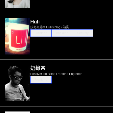
Huli
技術部落格 Huli's blog / 站長
Frontend
Backend
Security
奶綠茶
PositiveGrid / Staff Frontend Engineer
Frontend