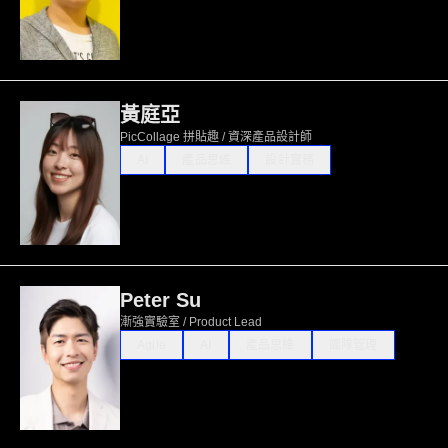
黃庭亞
PicCollage 拼貼趣 / 資深產品設計師
AI
產品思維
設計實務
Peter Su
漸強實驗室 / Product Lead
Agile
AI
產品思維
團隊管理