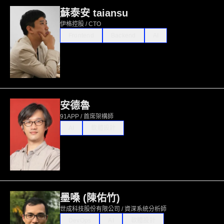
蘇泰安 taiansu
伊格控股 / CTO
Frontend
Backend
AI
安德魯
91APP / 首席架構師
AI
軟體設計
墨嗓 (陳佑竹)
世成科技股份有限公司 / 資深系統分析師
DevOps
AI
軟體設計