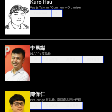
Kuro Hsu
Vue.js Taiwan / Community Organizer
Frontend
AI
李昆謀
91APP / 產品長
AI
產品思維
產業應用
團隊管理
陳偉仁
PicCollage 拼貼趣 / 資深產品設計經理
AI
產品思維
設計實務