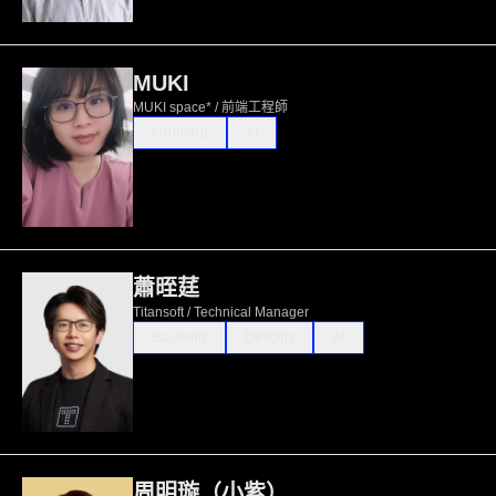
MUKI
MUKI space* / 前端工程師
Frontend
AI
蕭晊莛
Titansoft / Technical Manager
Backend
DevOps
AI
周明璇（小紫）