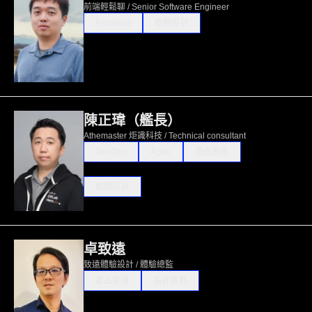
前端輕鬆聊 / Senior Software Engineer
Frontend
軟體設計
陳正瑋（艦長）
Athemaster 炬識科技 / Technical consultant
DevOps
Agile
產品思維
軟體設計
卓致遠
致遠體驗設計 / 體驗總監
產品思維
設計實務