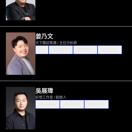
姜乃文
天下雜誌集團 / 主任分析師
AI
產品思維
產業應用
團隊管理
吳展瑋
好想工作室 / 創辦人
產品思維
產業應用
軟體設計