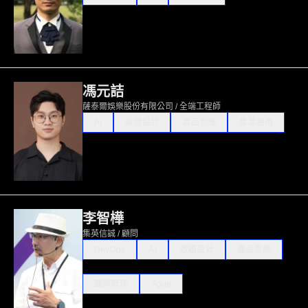
馮元詰
薩泰爾娛樂股份有限公司 / 全端工程師
AI
軟體設計
產品思維
產業應用
李智樺
集英信誠 / 顧問
DevOps
AI
軟體設計
產品思維
團隊管理
Agile