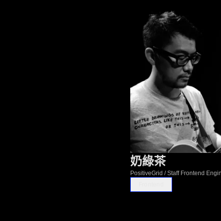
奶綠茶
PositiveGrid / Staff Frontend Engi
Frontend