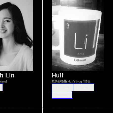
h Lin
Huli
ntend
技術部落格 Huli's blog / 站長
Frontend
Backend
Security