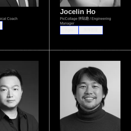
Jocelin Ho
nical Coach
PicCollage 拼貼趣 / Engineering
Manager
Agile
團隊管理