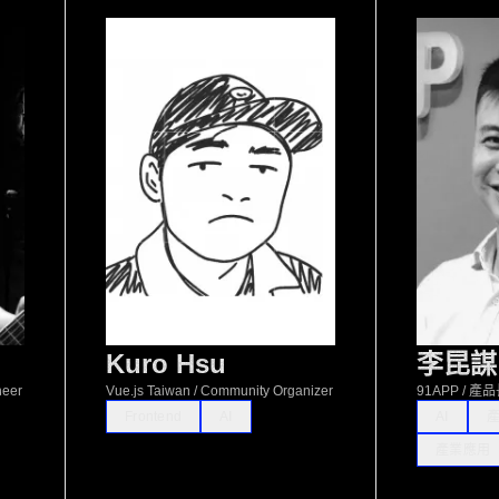
Kuro Hsu
李昆謀
neer
Vue.js Taiwan / Community Organizer
91APP / 產
Frontend
AI
AI
產業應用