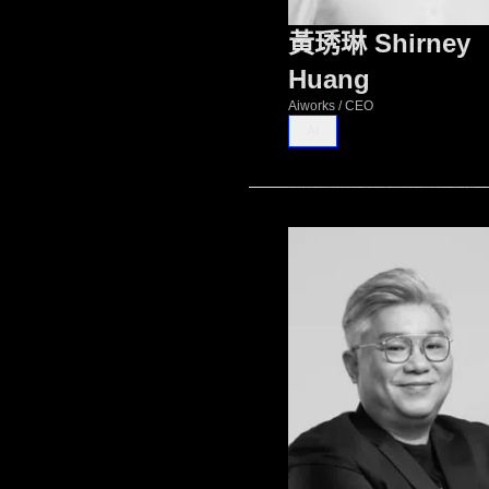
黃琇琳 Shirney
Huang
Aiworks / CEO
AI