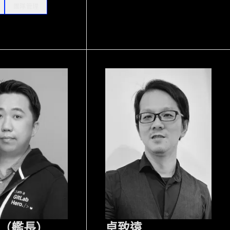
團隊管理
（艦長）
卓致遠